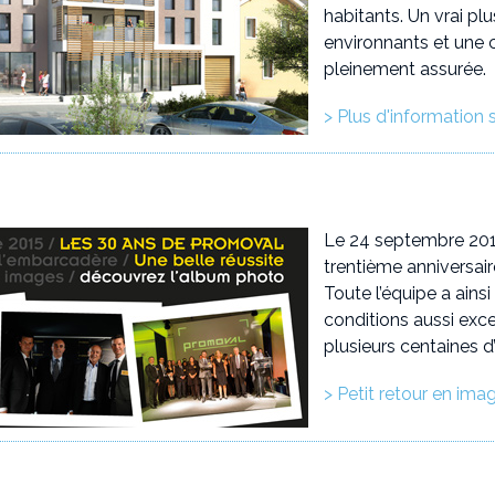
habitants. Un vrai p
environnants et une c
pleinement assurée.
> Plus d'information 
Le 24 septembre 201
trentième anniversai
Toute l’équipe a ainsi
conditions aussi exc
plusieurs centaines d’
> Petit retour en ima