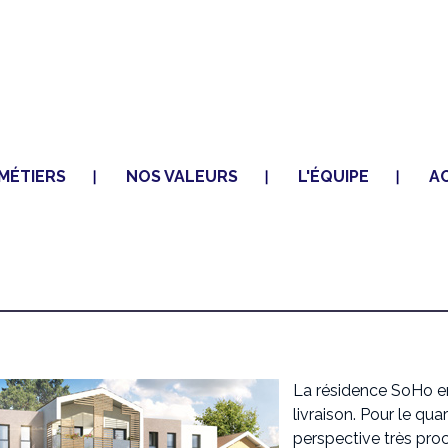
Aller au
contenu
principal
MÉTIERS
NOS VALEURS
L'ÉQUIPE
A
La résidence SoHo en
livraison. Pour le quar
perspective très pro